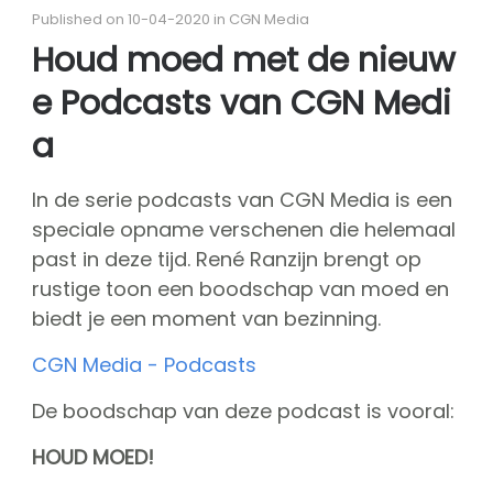
About CGN
Published on 10-04-2020 in CGN Media
Mission, vision and core values
Houd moed met de nieuw
#
e Podcasts van CGN Medi
Volunteers
CGN board
a
Hall of fame
In de serie podcasts van CGN Media is een
Dedication award
speciale opname verschenen die helemaal
Ticketsale
past in deze tijd. René Ranzijn brengt op
rustige toon een boodschap van moed en
Sponsors
biedt je een moment van bezinning.
shop
CGN Media - Podcasts
CGN
competition
Seizoen 2026 contests
De boodschap van deze podcast is vooral:
Seizoen 2026 participants
HOUD MOED!
Seizoen 2026 Programs