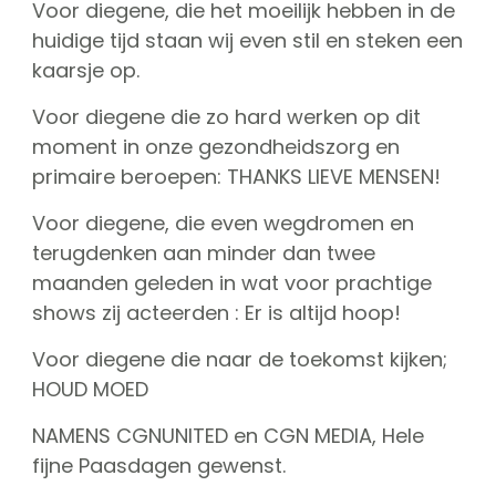
Voor diegene, die het moeilijk hebben in de
CGN Champions
huidige tijd staan wij even stil en steken een
kaarsje op.
CGN fonds 2020
Voor diegene die zo hard werken op dit
Contact
moment in onze gezondheidszorg en
primaire beroepen: THANKS LIEVE MENSEN!
Nederlands
Voor diegene, die even wegdromen en
(0)
terugdenken aan minder dan twee
Account
maanden geleden in wat voor prachtige
shows zij acteerden : Er is altijd hoop!
Voor diegene die naar de toekomst kijken;
HOUD MOED
NAMENS CGNUNITED en CGN MEDIA, Hele
fijne Paasdagen gewenst.