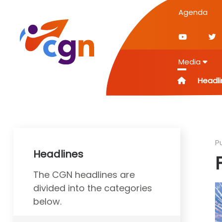
Agenda
Media
Headli
P
Headlines
The CGN headlines are
divided into the categories
below.