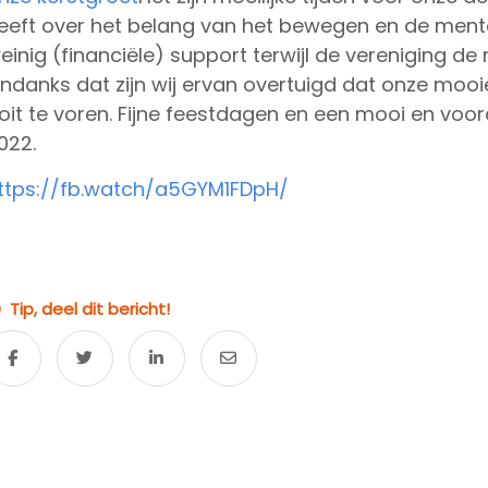
eeft over het belang van het bewegen en de menta
einig (financiële) support terwijl de vereniging d
ndanks dat zijn wij ervan overtuigd dat onze mooie 
oit te voren. Fijne feestdagen en een mooi en voo
022.
ttps://fb.watch/a5GYM1FDpH/
Tip, deel dit bericht!