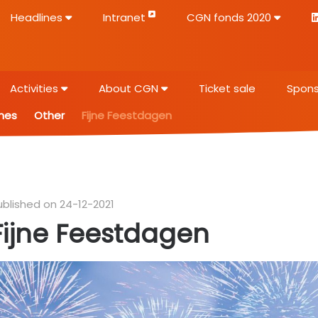
Headlines
Intranet
CGN fonds 2020
Activities
About CGN
Ticket sale
Spons
nes
Other
Fijne Feestdagen
ublished on 24-12-2021
Fijne Feestdagen