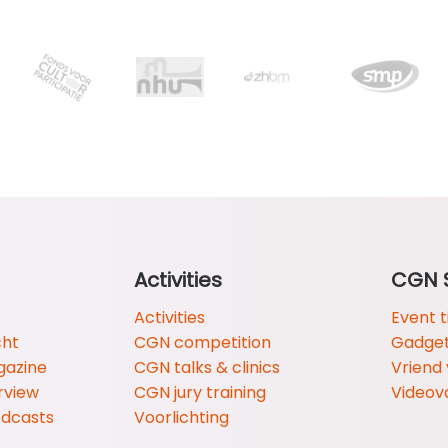
Activities
CGN 
Activities
Event t
cht
CGN competition
Gadge
gazine
CGN talks & clinics
Vriend
rview
CGN jury training
Videov
odcasts
Voorlichting