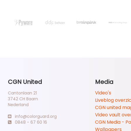
CGN United
Media
Video's
Cantonlaan 21
3742 CH Baarn
Liveblog overzi
Nederland
CGN united ma
Video vault ove
info@colorguard.org
CGN Media - P
0848 - 67 60 16
Wallpapers