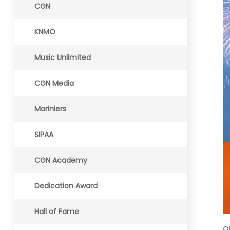
CGN
KNMO
Music Unlimited
CGN Media
Mariniers
SIPAA
CGN Academy
Dedication Award
Hall of Fame
o