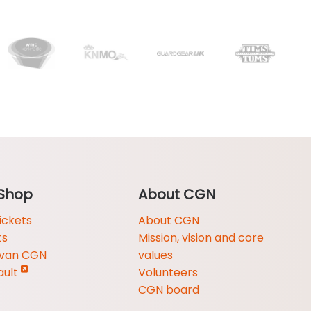
Shop
About CGN
ickets
About CGN
ts
Mission, vision and core
 van CGN
values
ault
Volunteers
CGN board