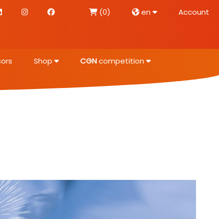
(0)
en
Account
ors
Shop
CGN
competition