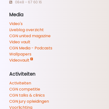
0848 - 67 60 16
Media
Video's
Liveblog overzicht
CGN united magazine
Video vault
CGN Media - Podcasts
Wallpapers
Videovault
Activiteiten
Activiteiten
CGN competitie
CGN talks & clinics
CGN jury opleidingen
Voorlichting