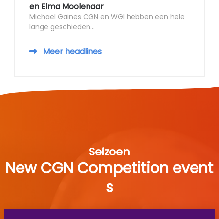
en Elma Moolenaar
Michael Gaines CGN en WGI hebben een hele
lange geschieden...
Meer headlines
Seizoen
New CGN Competition event
s