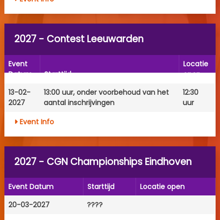
2027 - Contest Leeuwarden
Event
Locatie
Datum
Starttijd
open
13-02-
13:00 uur, onder voorbehoud van het
12:30
2027
aantal inschrijvingen
uur
Event Info
2027 - CGN Championships Eindhoven
Event Datum
Starttijd
Locatie open
20-03-2027
????