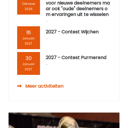
voor nieuwe deelnemers ma
CGN Champions
Oktober
ar ook "oude" deelnemers o
2026
m ervaringen uit te wisselen
...
CGN fonds 2020
2027 - Contest Wijchen
16
Contact
...
Januari
2027
English
2027 - Contest Purmerend
30
(0)
...
Januari
Account
2027
Meer activiteiten