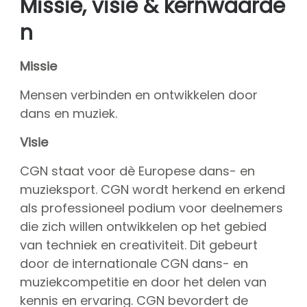
Missie, visie & kernwaarde
Over CGN
Missie, visie & kernwaarden
n
Vrienden van CGN
Vrijwilligers
Missie
CGN bestuur
Mensen verbinden en ontwikkelen door
Hall of fame
dans en muziek.
Dedication award
Visie
kaartverkoop
CGN staat voor dè Europese dans- en
Sponsoren
muzieksport. CGN wordt herkend en erkend
shop
als professioneel podium voor deelnemers
die zich willen ontwikkelen op het gebied
CGN
competitie
van techniek en creativiteit. Dit gebeurt
Seizoen contests
door de internationale CGN dans- en
Seizoen deelnemers
muziekcompetitie en door het delen van
Seizoen programma's
kennis en ervaring. CGN bevordert de