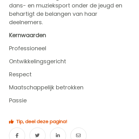
CGN Champions
dans- en muzieksport onder de jeugd en
behartigt de belangen van haar
deelnemers.
CGN fonds 2020
Kernwaarden
Contact
Professioneel
English
Ontwikkelingsgericht
(0)
Respect
Account
Maatschappelijk betrokken
Passie
Tip, deel deze pagina!