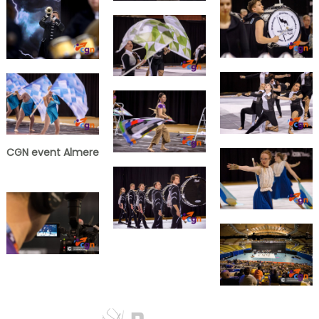
CGN Champions
CGN fonds 2020
Contact
English
(0)
CGN event Almere
Account