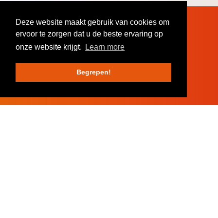
Privacy statement
Deze website maakt gebruik van cookies om
ervoor te zorgen dat u de beste ervaring op
Algemene voorwaarden
onze website krijgt.
Learn more
Leveringsvoorwaarden
Begrepen!
Disclaimer
Cookies
Preventiebeleid