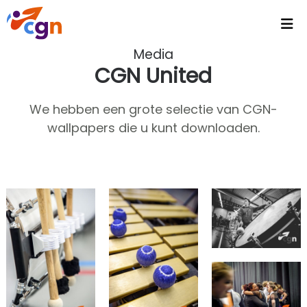
Media
Home
CGN United
Agenda
We hebben een grote selectie van CGN-
Headlines
wallpapers die u kunt downloaden.
Video's
Intranet
CGN Video Vault
CGN Media - Podcasts
Wallpapers
Activiteiten