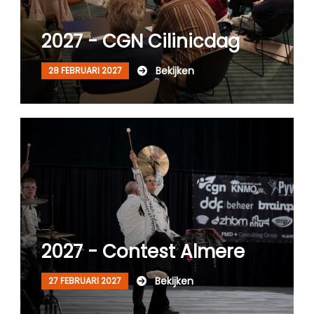
CGN Champions
2027 - CGN Cilinicdag
CGN fonds 2020
Bekijken
28 FEBRUARI 2027
Contact
English
(0)
Account
2027 - Contest Almere
Bekijken
27 FEBRUARI 2027