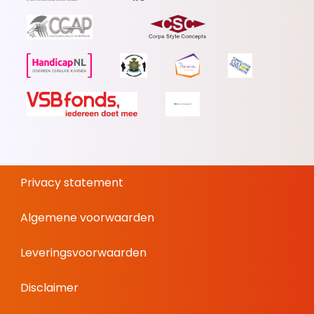
Privacy statement
Algemene voorwaarden
Leveringsvoorwaarden
Disclaimer