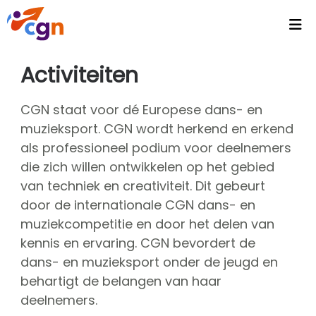
Home
Activiteiten
Agenda
CGN staat voor dé Europese dans- en
Headlines
muzieksport. CGN wordt herkend en erkend
als professioneel podium voor deelnemers
Video's
die zich willen ontwikkelen op het gebied
Intranet
van techniek en creativiteit. Dit gebeurt
door de internationale CGN dans- en
CGN Video Vault
muziekcompetitie en door het delen van
CGN Media - Podcasts
kennis en ervaring. CGN bevordert de
Wallpapers
dans- en muzieksport onder de jeugd en
behartigt de belangen van haar
Activiteiten
deelnemers.