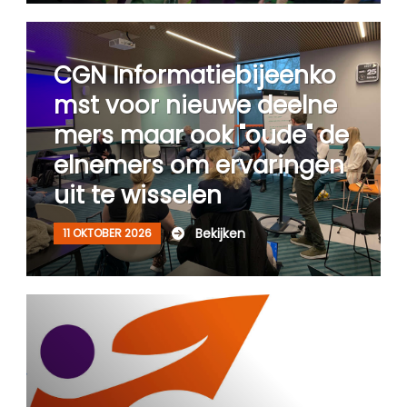
CGN Informatiebijeenko
mst voor nieuwe deelne
mers maar ook "oude" de
elnemers om ervaringen
uit te wisselen
Bekijken
11 OKTOBER 2026