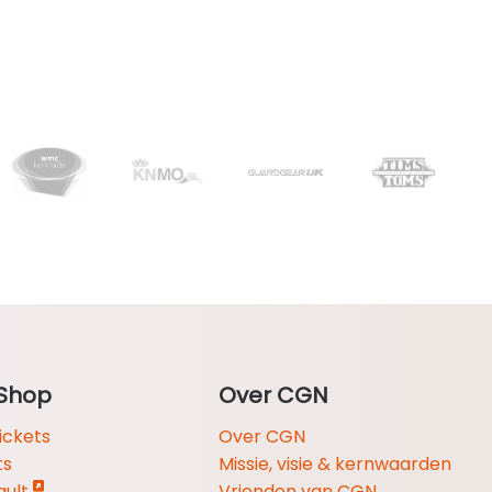
Shop
Over CGN
ickets
Over CGN
ts
Missie, visie & kernwaarden
ault
Vrienden van CGN