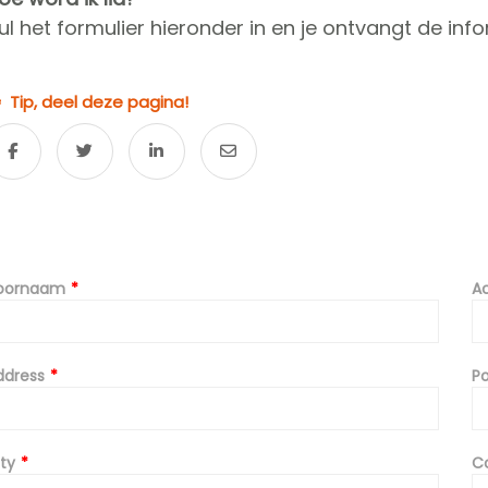
ul het formulier hieronder in en je ontvangt de info
Tip, deel deze pagina!
eave
oornaam
A
is
eld
lank
ddress
Po
ty
C