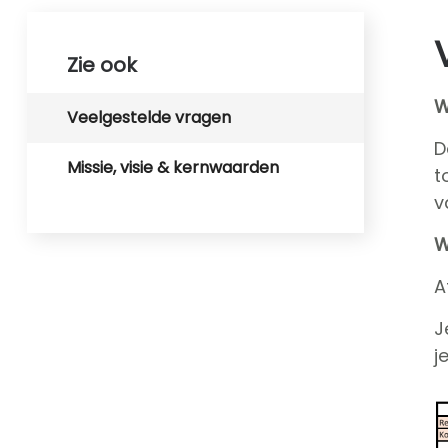
Zie ook
W
Veelgestelde vragen
D
Missie, visie & kernwaarden
t
v
W
A
J
j