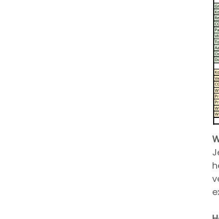
W
J
h
v
e
H