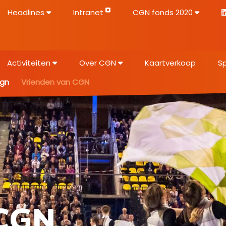
Headlines
Intranet
CGN fonds 2020
Activiteiten
Over CGN
Kaartverkoop
S
cgn
Vrienden van CGN
 CGN