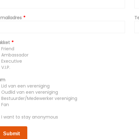
-mailadres
T
akket
Friend
Ambassador
Executive
V.I.P.
 am
Lid van een vereniging
Oudlid van een vereniging
Bestuurder/Medewerker vereniging
Fan
I want to stay anonymous
Submit