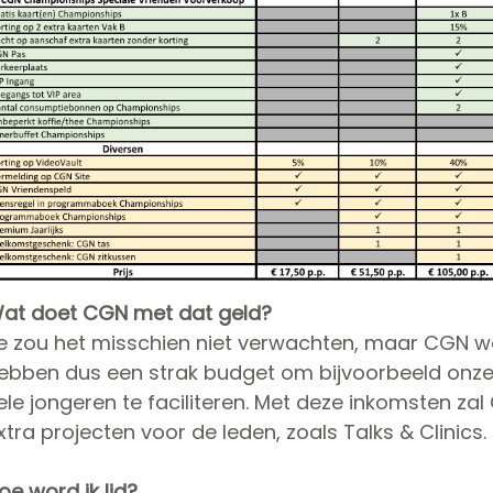
at doet CGN met dat geld?
e zou het misschien niet verwachten, maar CGN wor
ebben dus een strak budget om bijvoorbeeld onz
ele jongeren te faciliteren. Met deze inkomsten zal
xtra projecten voor de leden, zoals Talks & Clinics.
oe word ik lid?