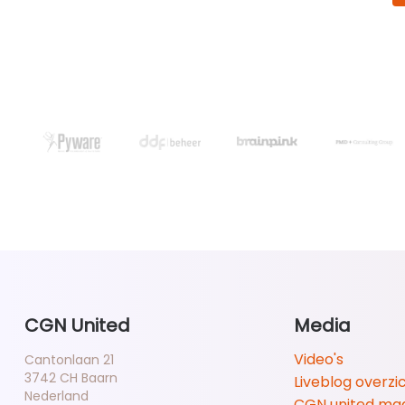
CGN United
Media
Video's
Cantonlaan 21
3742 CH Baarn
Liveblog overzi
Nederland
CGN united ma