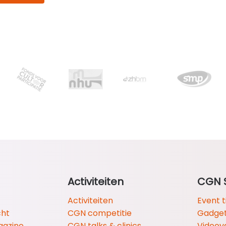
Activiteiten
CGN 
Activiteiten
Event t
cht
CGN competitie
Gadge
gazine
CGN talks & clinics
Videov