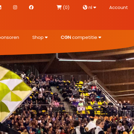
(0)
nl
Account
ponsoren
Shop
CGN
competitie