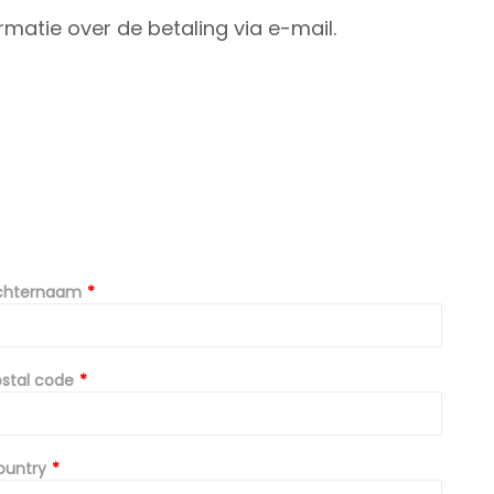
rmatie over de betaling via e-mail.
chternaam
stal code
ountry