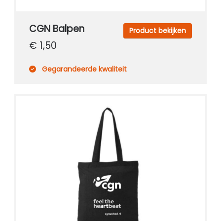
CGN Champions
CGN Balpen
Product bekijken
CGN fonds 2020
€ 1,50
Contact
Gegarandeerde kwaliteit
English
(0)
Account