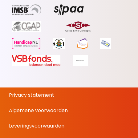
Privacy statement
Algemene voorwaarden
Leveringsvoorwaarden