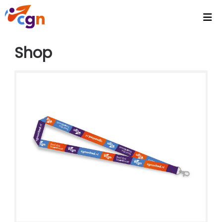
Home
Shop
Agenda
Headlines
Video's
Intranet
CGN Video Vault
CGN Media - Podcasts
Wallpapers
Activiteiten