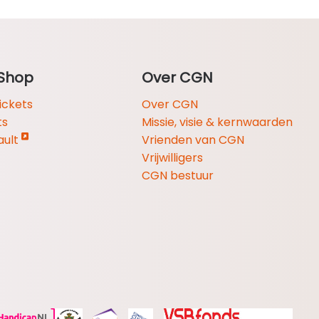
Shop
Over CGN
ickets
Over CGN
ts
Missie, visie & kernwaarden
ault
Vrienden van CGN
Vrijwilligers
CGN bestuur