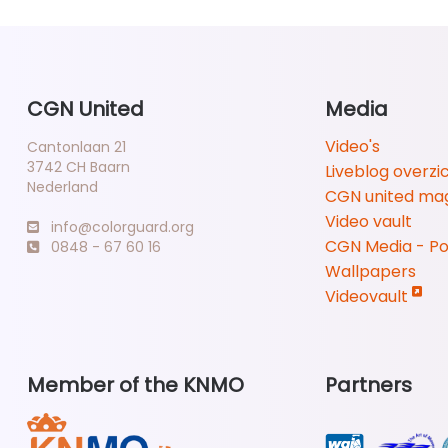
CGN United
Media
Video's
Cantonlaan 21
3742 CH Baarn
Liveblog overzi
Nederland
CGN united ma
Video vault
info@colorguard.org
CGN Media - P
0848 - 67 60 16
Wallpapers
Videovault
Member of the KNMO
Partners