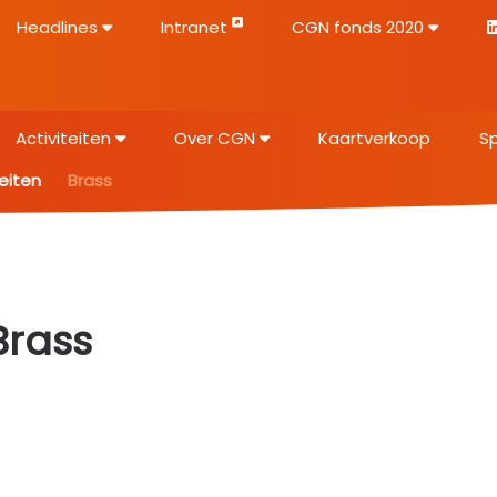
Headlines
Intranet
CGN fonds 2020
Activiteiten
Over CGN
Kaartverkoop
S
teiten
Brass
Brass