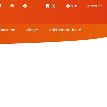
(0)
nl
Account
ponsoren
Shop
CGN
competitie