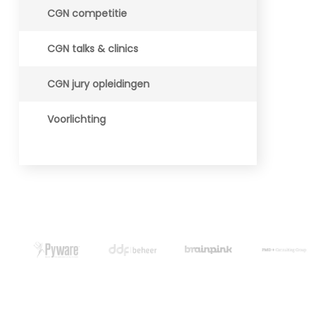
CGN competitie
CGN talks & clinics
CGN jury opleidingen
Voorlichting