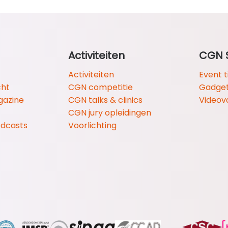
Activiteiten
CGN 
Activiteiten
Event t
cht
CGN competitie
Gadge
gazine
CGN talks & clinics
Videov
CGN jury opleidingen
odcasts
Voorlichting