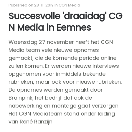
About CGN
Published on 28-11-2019 in CGN Media
Mission, vision and core values
Succesvolle 'draaidag' CG
#
N Media in Eemnes
Volunteers
CGN board
Woensdag 27 november heeft het CGN
Hall of fame
Media team vele nieuwe opnames
Dedication award
gemaakt, die de komende periode online
Ticketsale
zullen komen. Er werden nieuwe interviews
opgenomen voor inmiddels bekende
Sponsors
rubrieken, maar ook voor nieuwe rubrieken.
shop
De opnames werden gemaakt door
Brainpink, het bedrijf dat ook de
CGN
competition
nabewerking en montage gaat verzorgen.
Seizoen 2026 contests
Het CGN Mediateam stond onder leiding
Seizoen 2026 participants
van René Ranzijn.
Seizoen 2026 Programs