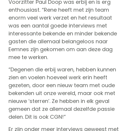
Voorzitter Paul Doop was erbij en is erg
CGN Champions
enthousiast. “Rene heeft met zijn team
enorm veel werk verzet en het resultaat
CGN fonds 2020
was een aantal goede interviews met
interessante bekende en minder bekende
Contact
gasten die allemaal belangeloos naar
Nederlands
Eemnes zijn gekomen om aan deze dag
mee te werken.
(0)
“Degenen die erbij waren, hebben kunnen
Account
zien en voelen hoeveel werk erin heeft
gezeten, door een nieuw team met oude
bekenden uit onze wereld, maar ook met
nieuwe ‘sterren’. Ze hebben in elk geval
gemeen dat ze allemaal dezelfde passie
delen. Dit is ook CGN!”
Er zijn onder meer interviews geweest met