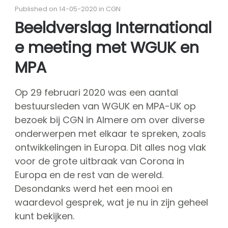
About CGN
Published on 14-05-2020 in CGN
Mission, vision and core values
Beeldverslag International
#
e meeting met WGUK en
Volunteers
CGN board
MPA
Hall of fame
Op 29 februari 2020 was een aantal
Dedication award
bestuursleden van WGUK en MPA-UK op
Ticketsale
bezoek bij CGN in Almere om over diverse
onderwerpen met elkaar te spreken, zoals
Sponsors
ontwikkelingen in Europa. Dit alles nog vlak
shop
voor de grote uitbraak van Corona in
CGN
competition
Europa en de rest van de wereld.
Desondanks werd het een mooi en
Seizoen 2026 contests
waardevol gesprek, wat je nu in zijn geheel
Seizoen 2026 participants
kunt bekijken.
Seizoen 2026 Programs