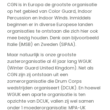
CGN Champions
CGN is in Europa de grootste organisatie
op het gebied van Color Guard, Indoor
Percussion en Indoor Winds. Inmiddels
CGN fonds 2020
beginnen er in diverse Europese landen
Contact
organisaties te ontstaan die zich hier ook
mee bezig houden. Denk aan bijvoorbeeld
Nederlands
Italie (IMSB) en Zweden (SIPAA).
(0)
Maar natuurlijk is onze grootste
Account
zusterorganisatie al 41 jaar lang WGUK
(Winter Guard United Kingdom). Net als
CGN zijn zij ontstaan uit een
zomerorganisatie die Drum Corps
wedstrijden organiseert (DCUK). En hoewel
WGUK een aparte organisatie is ten
opzichte van DCUK, vallen zij wel samen
onder 1 moederorganisatie: MPA-UK