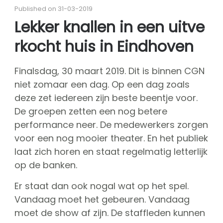
About CGN
Published on 31-03-2019
Mission, vision and core values
Lekker knallen in een uitve
#
rkocht huis in Eindhoven
Volunteers
CGN board
Finalsdag, 30 maart 2019. Dit is binnen CGN
Hall of fame
niet zomaar een dag. Op een dag zoals
Dedication award
deze zet iedereen zijn beste beentje voor.
Ticketsale
De groepen zetten een nog betere
performance neer. De medewerkers zorgen
Sponsors
voor een nog mooier theater. En het publiek
shop
laat zich horen en staat regelmatig letterlijk
op de banken.
CGN
competition
Seizoen 2026 contests
Er staat dan ook nogal wat op het spel.
Vandaag moet het gebeuren. Vandaag
Seizoen 2026 participants
moet de show af zijn. De staffleden kunnen
Seizoen 2026 Programs