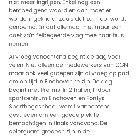
niet meer ingrijpen. Enkel nog een
CGN Champions
bemoedigend woord en dan moet er
worden “geknald” zoals dat zo mooi wordt
CGN fonds 2020
genoemd. En dat allemaal met maar een
doel: zo'n felbegeerde vlag mee naar huis
Contact
nemen!
Nederlands
Al vroeg vanochtend begint de dag voor
(0)
velen. Niet alleen de medewerkers van CGN
maar ook veel groepen zijn al vroeg op pad
Account
om op tijd in Eindhoven te zijn. De dag
begint met Prelims. In 2 hallen, Indoor
sportcentrum Eindhoven en Fontys
Sporthogeschool, wordt vanochtend
gestreden om een goede plek te
bemachtigen in finals vanavond. De
colorguard groepen zijn in de