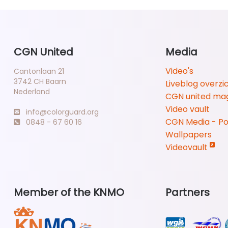
CGN United
Media
Video's
Cantonlaan 21
3742 CH Baarn
Liveblog overzi
Nederland
CGN united ma
Video vault
info@colorguard.org
CGN Media - P
0848 - 67 60 16
Wallpapers
Videovault
Member of the KNMO
Partners