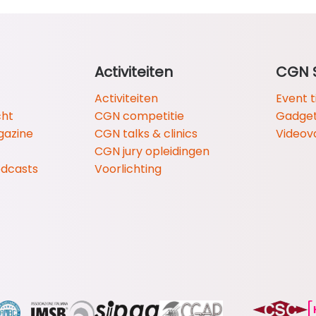
Activiteiten
CGN 
Activiteiten
Event t
cht
CGN competitie
Gadge
gazine
CGN talks & clinics
Videov
CGN jury opleidingen
odcasts
Voorlichting