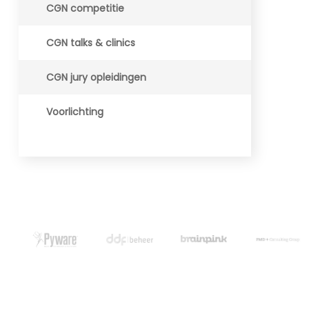
CGN competitie
CGN talks & clinics
CGN jury opleidingen
Voorlichting