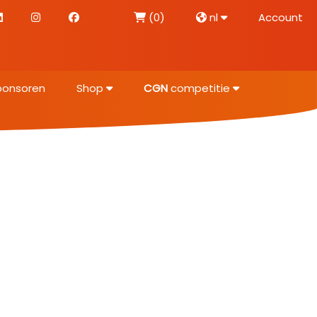
(0)
nl
Account
ponsoren
Shop
CGN
competitie