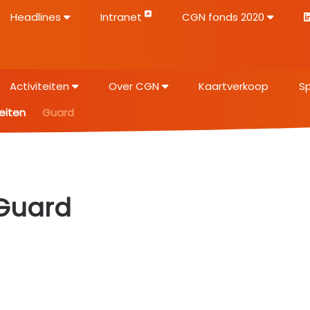
Headlines
Intranet
CGN fonds 2020
Activiteiten
Over CGN
Kaartverkoop
S
teiten
Guard
Guard