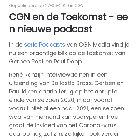
Over CGN
Gepubliceerd op 27-06-2020 in CGN
Missie, visie & kernwaarden
CGN en de Toekomst - ee
Vrienden van CGN
n nieuwe podcast
Vrijwilligers
CGN bestuur
In de
serie Podcasts
van CGN Media vind je
Hall of fame
nu een prachtige blik op de toekomst van
Dedication award
Gerben Post en Paul Doop.
kaartverkoop
René Ranzijn interviewde hen in een
Sponsoren
uitzending van Ballastic Brass. Gerben en
Paul kijken daarin terug op het abrupte
shop
einde van seizoen 2020, maar vooral
CGN
competitie
vooruit. Niet alleen naar 2021, een seizoen
Seizoen contests
waarvan niemand kan voorspellen hoe
groot de invloed van het Corona-virus
Seizoen deelnemers
daarop nog zal zijn. Ze kijken ook verder
Seizoen programma's