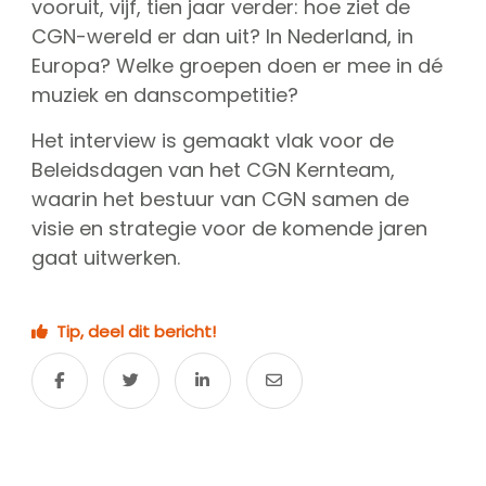
vooruit, vijf, tien jaar verder: hoe ziet de
CGN Champions
CGN-wereld er dan uit? In Nederland, in
Europa? Welke groepen doen er mee in dé
CGN fonds 2020
muziek en danscompetitie?
Contact
Het interview is gemaakt vlak voor de
Beleidsdagen van het CGN Kernteam,
English
waarin het bestuur van CGN samen de
(0)
visie en strategie voor de komende jaren
gaat uitwerken.
Account
Tip, deel dit bericht!