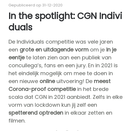
Over CGN
Gepubliceerd op 31-12-2020
Missie, visie & kernwaarden
In the spotlight: CGN Indivi
Vrienden van CGN
duals
Vrijwilligers
CGN bestuur
De Individuals competitie was vele jaren
Hall of fame
een
grote en uitdagende vorm
om je
in je
Dedication award
eentje
te laten zien aan een publiek van
kaartverkoop
concullega’s, fans en een jury. En in 2021 is
het eindelijk mogelijk om mee te doen in
Sponsoren
een nieuwe
online
uitvoering! De
meest
shop
Corona-proof competitie
in het brede
scala dat CGN in 2021 aanbiedt. Zelfs in elke
CGN
competitie
vorm van lockdown kun jij zelf een
Seizoen contests
spetterend optreden
in elkaar zetten en
Seizoen deelnemers
filmen.
Seizoen programma's