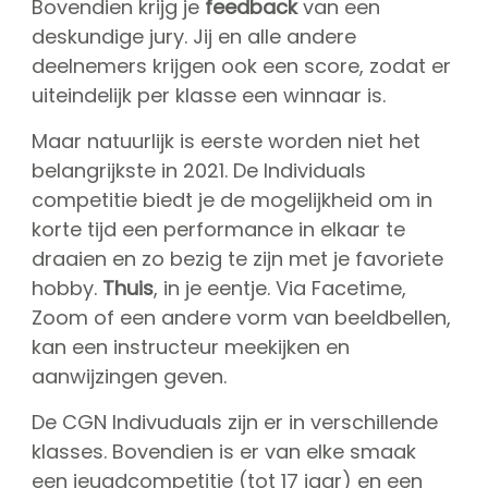
Bovendien krijg je
feedback
van een
CGN Champions
deskundige jury. Jij en alle andere
deelnemers krijgen ook een score, zodat er
CGN fonds 2020
uiteindelijk per klasse een winnaar is.
Contact
Maar natuurlijk is eerste worden niet het
belangrijkste in 2021. De Individuals
English
competitie biedt je de mogelijkheid om in
(0)
korte tijd een performance in elkaar te
draaien en zo bezig te zijn met je favoriete
Account
hobby.
Thuis
, in je eentje. Via Facetime,
Zoom of een andere vorm van beeldbellen,
kan een instructeur meekijken en
aanwijzingen geven.
De CGN Indivuduals zijn er in verschillende
klasses. Bovendien is er van elke smaak
een jeugdcompetitie (tot 17 jaar) en een