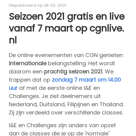
Over CGN
Gepubliceerd op 28-02-2021
Missie, visie & kernwaarden
Seizoen 2021 gratis en live
Vrienden van CGN
vanaf 7 maart op cgnlive.
Vrijwilligers
CGN bestuur
nl
Hall of fame
De online evenementen van CGN genieten
Dedication award
internationale
belangstelling. Het wordt
kaartverkoop
daarom een
prachtig seizoen 2021
. We
trappen dat op
zondag 7 maart om 14.00
Sponsoren
uur
af met de eerste online I&E en
shop
Challenges. Je ziet deelnemers uit
CGN
competitie
Nederland, Duitsland, Filipijnen en Thailand.
Zij zijn verdeeld over verschillende classes.
Seizoen contests
Seizoen deelnemers
I&E en Challenges zijn anders van opzet
Seizoen programma's
dan de classes die je op de 'normale'