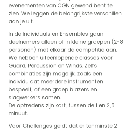
CGN Champions
evenementen van CGN gewend bent te
zien. We leggen de belangrijkste verschillen
aan je uit.
CGN fonds 2020
In de Individuals en Ensembles gaan
Contact
deelnemers alleen of in kleine groepen (2-8
English
personen) met elkaar de competitie aan.
We hebben uiteenlopende classes voor
(0)
Guard, Percussion en Winds. Zelfs
Account
combinaties zijn mogelijk, zoals een
individu dat meerdere instrumenten
bespeelt, of een groep blazers en
slagwerkers samen.
De optredens zijn kort, tussen de 1 en 2,5
minuut.
Voor Challenges geldt dat er tenminste 2