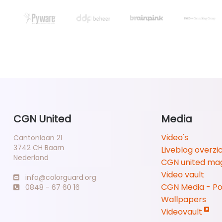
CGN United
Media
Video's
Cantonlaan 21
3742 CH Baarn
Liveblog overzi
Nederland
CGN united ma
Video vault
info@colorguard.org
CGN Media - P
0848 - 67 60 16
Wallpapers
Videovault