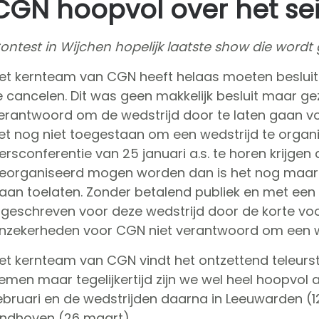
CGN hoopvol over het se
ontest in Wijchen hopelijk laatste show die word
et kernteam van CGN heeft helaas moeten besluite
e cancelen. Dit was geen makkelijk besluit maar 
erantwoord om de wedstrijd door te laten gaan vo
et nog niet toegestaan om een wedstrijd te organ
ersconferentie van 25 januari a.s. te horen krijg
eorganiseerd mogen worden dan is het nog maar 
aan toelaten. Zonder betalend publiek en met een r
ngeschreven voor deze wedstrijd door de korte voo
nzekerheden voor CGN niet verantwoord om een we
et kernteam van CGN vindt het ontzettend teleurst
emen maar tegelijkertijd zijn we wel heel hoopvol 
ebruari en de wedstrijden daarna in Leeuwarden 
indhoven (26 maart).