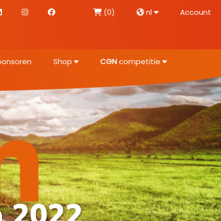
(0)
nl
Account
ponsoren
Shop
CGN
competitie
n 2022