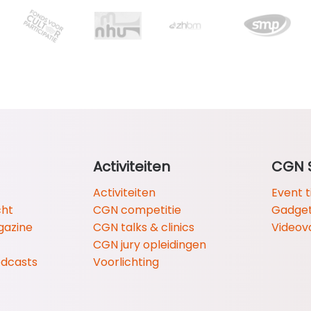
Activiteiten
CGN 
Activiteiten
Event t
cht
CGN competitie
Gadge
gazine
CGN talks & clinics
Videov
CGN jury opleidingen
odcasts
Voorlichting