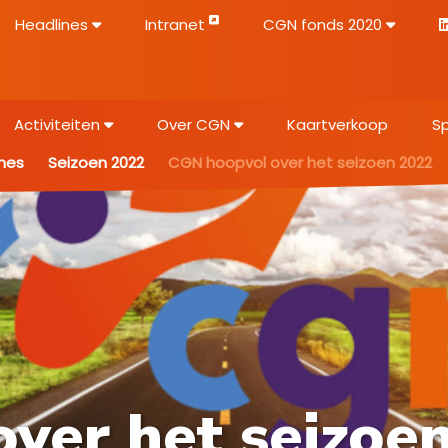
Headlines
Intranet
CGN fonds 2020
Activiteiten
Over CGN
Kaartverkoop
S
nes
Seizoen 2022
CGN hoopvol over het seizoen 2022
ver het seizoe