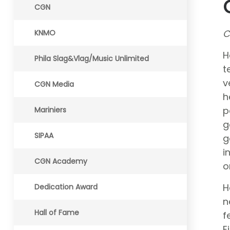
CGN
C
KNMO
H
Phila Slag&Vlag/Music Unlimited
t
v
CGN Media
h
p
Mariniers
g
SIPAA
g
i
CGN Academy
o
H
Dedication Award
n
Hall of Fame
f
E