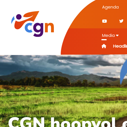
Agenda
Media
Headli
CGN hoopvol o