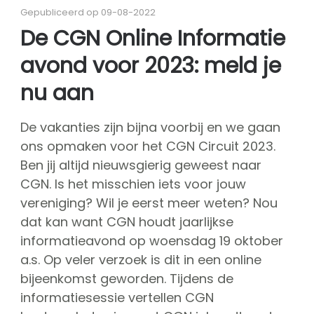
Over CGN
Gepubliceerd op 09-08-2022
Missie, visie & kernwaarden
De CGN Online Informatie
Vrienden van CGN
avond voor 2023: meld je
Vrijwilligers
CGN bestuur
nu aan
Hall of fame
De vakanties zijn bijna voorbij en we gaan
Dedication award
ons opmaken voor het CGN Circuit 2023.
kaartverkoop
Ben jij altijd nieuwsgierig geweest naar
CGN. Is het misschien iets voor jouw
Sponsoren
vereniging? Wil je eerst meer weten? Nou
shop
dat kan want CGN houdt jaarlijkse
CGN
competitie
informatieavond op woensdag 19 oktober
a.s. Op veler verzoek is dit in een online
Seizoen contests
bijeenkomst geworden. Tijdens de
Seizoen deelnemers
informatiesessie vertellen CGN
Seizoen programma's