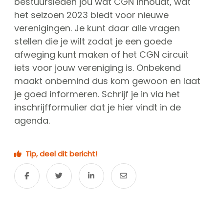
bestuursleden jou wat CGN inhoudt, wat
CGN Champions
het seizoen 2023 biedt voor nieuwe
verenigingen. Je kunt daar alle vragen
stellen die je wilt zodat je een goede
CGN fonds 2020
afweging kunt maken of het CGN circuit
Contact
iets voor jouw vereniging is. Onbekend
English
maakt onbemind dus kom gewoon en laat
je goed informeren. Schrijf je in via het
(0)
inschrijfformulier dat je hier vindt in de
Account
agenda.
Tip, deel dit bericht!