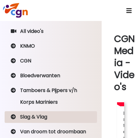
Home
All video's
CGN
Agenda
KNMO
Med
Headlines
ia -
CGN
Video's
Vide
Bloedverwanten
Intranet
o's
CGN Video Vault
Tamboers & Pijpers v/h
CGN Media - Podcasts
Korps Mariniers
I
Wallpapers
Slag & Vlag
n
t
Activiteiten
Van droom tot droombaan
e
r