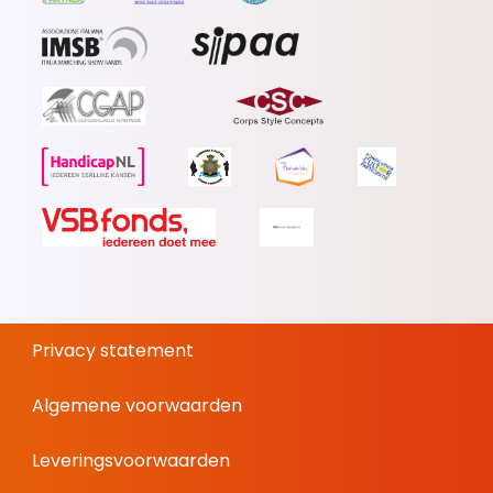
Privacy statement
Algemene voorwaarden
Leveringsvoorwaarden