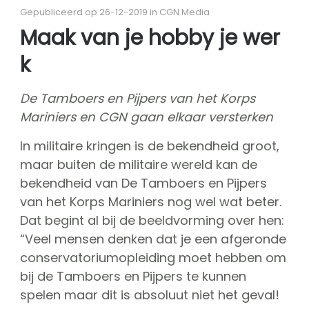
Over CGN
Gepubliceerd op 26-12-2019 in CGN Media
Missie, visie & kernwaarden
Maak van je hobby je wer
Vrienden van CGN
k
Vrijwilligers
CGN bestuur
De Tamboers en Pijpers van het Korps
Hall of fame
Mariniers en CGN gaan elkaar versterken
Dedication award
In militaire kringen is de bekendheid groot,
kaartverkoop
maar buiten de militaire wereld kan de
Sponsoren
bekendheid van De Tamboers en Pijpers
van het Korps Mariniers nog wel wat beter.
shop
Dat begint al bij de beeldvorming over hen:
CGN
competitie
“Veel mensen denken dat je een afgeronde
Seizoen contests
conservatoriumopleiding moet hebben om
bij de Tamboers en Pijpers te kunnen
Seizoen deelnemers
spelen maar dit is absoluut niet het geval!
Seizoen programma's