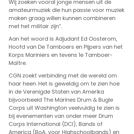
Wij zoeken vooral jonge mensen uit de
CGN Champions
amateurmuziek die hun passie voor muziek
maken graag willen kunnen combineren
CGN fonds 2020
met het militair zijn”.
Contact
Aan het woord is Adjudant Ed Oosterom,
Hoofd van De Tamboers en Pijpers van het
English
Korps Mariniers en tevens 1e Tamboer-
(0)
Maître.
Account
CGN zoekt verbinding met de wereld om
haar heen. Het is geweldig om te zien hoe
in de Verenigde Staten van Amerika
bijvoorbeeld The Marines Drum & Bugle
Corps uit Washington veelvuldig te zien is
bij evenementen van onder meer Drum
Corps International (DCI), Bands of
America (BoA, voor Highschoolbands) en