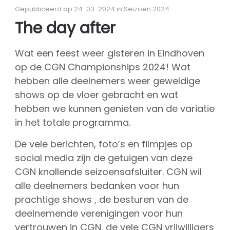
Over CGN
Gepubliceerd op 24-03-2024 in Seizoen 2024
Missie, visie & kernwaarden
The day after
Vrienden van CGN
Vrijwilligers
Wat een feest weer gisteren in Eindhoven
CGN bestuur
op de CGN Championships 2024! Wat
Hall of fame
hebben alle deelnemers weer geweldige
Dedication award
shows op de vloer gebracht en wat
hebben we kunnen genieten van de variatie
kaartverkoop
in het totale programma.
Sponsoren
De vele berichten, foto’s en filmpjes op
shop
social media zijn de getuigen van deze
CGN knallende seizoensafsluiter. CGN wil
CGN
competitie
alle deelnemers bedanken voor hun
Seizoen contests
prachtige shows , de besturen van de
Seizoen deelnemers
deelnemende verenigingen voor hun
Seizoen programma's
vertrouwen in CGN, de vele CGN vrijwilligers