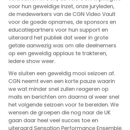
CGN Champions
voor hun geweldige inzet, onze juryleden,
de medewerkers van de CGN Video Vault
voor de goede opnames, de sponsors en
CGN fonds 2020
educatiepartners voor hun support en
Contact
uiteraard het publiek dat weer in grote
getale aanwezig was om alle deelnemers
English
op een geweldig applaus te trakteren,
(0)
iedere show weer.
Account
We sluiten een geweldig mooi seizoen af.
CGN neemt even een korte pauze waarin
we wat minder snel zullen reageren op
mails en berichten om daarna al weer snel
het volgende seizoen voor te bereiden. We
wensen de groepen die nog naar de UK
gaan daar heel veel succes toe en
uiteraard Sensation Performance Ensemble