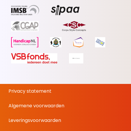
Privacy statement
Algemene voorwaarden
Leveringsvoorwaarden